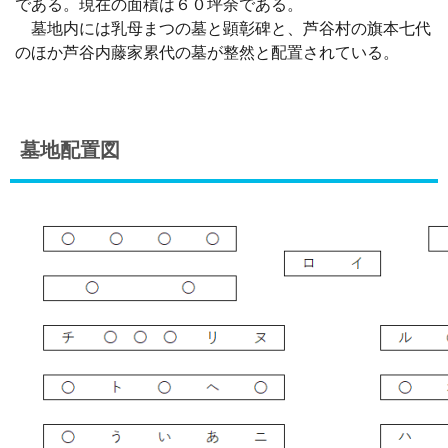
である。現在の面積は６０坪余である。
墓地内には乳母まつの墓と顕彰碑と、芦谷村の旗本七代
のほか芦谷内藤家累代の墓が整然と配置されている。
墓地配置図