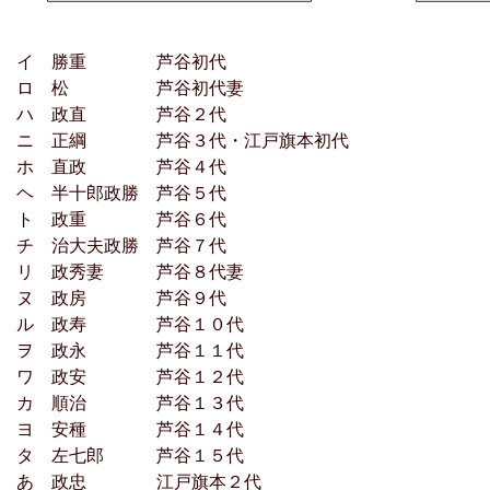
イ 勝重 芦谷初代
ロ 松 芦谷初代妻
ハ 政直 芦谷２代
ニ 正綱 芦谷３代・江戸旗本初代
ホ 直政 芦谷４代
ヘ 半十郎政勝 芦谷５代
ト 政重 芦谷６代
チ 治大夫政勝 芦谷７代
リ 政秀妻 芦谷８代妻
ヌ 政房 芦谷９代
ル 政寿 芦谷１０代
ヲ 政永 芦谷１１代
ワ 政安 芦谷１２代
カ 順治 芦谷１３代
ヨ 安種 芦谷１４代
タ 左七郎 芦谷１５代
あ 政忠 江戸旗本２代