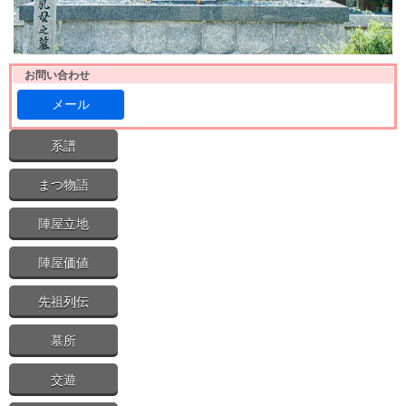
お問い合わせ
メール
系譜
まつ物語
陣屋立地
陣屋価値
先祖列伝
墓所
交遊