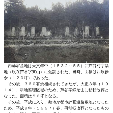
内藤家墓地は天文年中（１５３２～５５）に芦谷村字築
地（現在芦谷字東山）に創設された。当時、面積は四畝歩
余（１２０坪）であった。
その後、３６０有余相続されてきたが、大正３年（１９
１４）、耕地整理区域のため、芦谷字鍛冶山に移転改葬と
なった。面積は５６坪となる。
その後、平成に入り、敷地が都市計画道路敷地となった
ため、平成９年（１９９７）春、再移転改葬となったもの