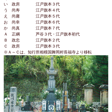
い 政房 江戸旗本３代
う 尚寿 江戸旗本４代
え 尚庸 江戸旗本５代
お 尚幸 江戸旗本６代
か 尚真 江戸旗本７代
Ａ 正綱 芦谷３代・江戸旗本初代
Ｂ 政忠 江戸旗本２代
Ｃ 政房 江戸旗本３代
※Ａ～Ｃは、知行所相模国舞岡村長福寺より移転