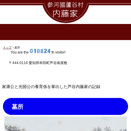
トップ
›
墓所
You are the
th visitor!
〒444-0116 愛知県幸田町芦谷南屋敷
家康公と光圀公の養育係を輩出した芦谷内藤家の記録
墓所